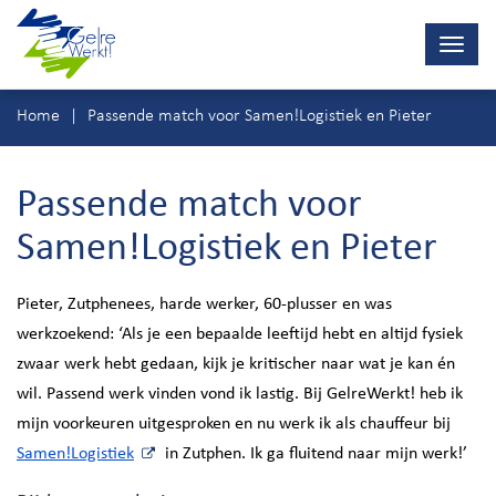
Navig
wisse
Ga
Home
Passende match voor Samen!Logistiek en Pieter
direct
naar
inhoud
Passende match voor
Samen!Logistiek en Pieter
Pieter, Zutphenees, harde werker, 60-plusser en was
werkzoekend: ‘Als je een bepaalde leeftijd hebt en altijd fysiek
zwaar werk hebt gedaan, kijk je kritischer naar wat je kan én
wil. Passend werk vinden vond ik lastig. Bij GelreWerkt! heb ik
mijn voorkeuren uitgesproken en nu werk ik als chauffeur bij
Samen!Logistiek
in Zutphen. Ik ga fluitend naar mijn werk!’