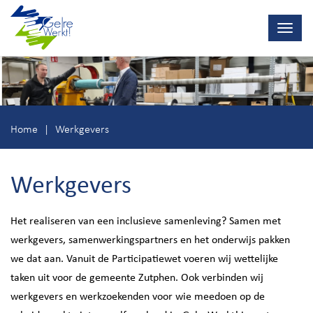
Navig
wisse
Ga
direct
naar
inhoud
Home
Werkgevers
Werkgevers
Het realiseren van een inclusieve samenleving? Samen met
werkgevers, samenwerkingspartners en het onderwijs pakken
we dat aan. Vanuit de Participatiewet voeren wij wettelijke
taken uit voor de gemeente Zutphen. Ook verbinden wij
werkgevers en werkzoekenden voor wie meedoen op de