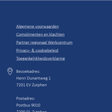
Snel
Algemene voorwaarden
naar
Complimenten en klachten
Partner regionaal Werkcentrum
Privacy- & cookiebeleid
Toegankelijkheidsverklaring
Bezoekadres:
Contactgegevens
Henri Dunantweg 1
7201 EV Zutphen
Postadres:
Postbus 9010
7200 GL Zutphen