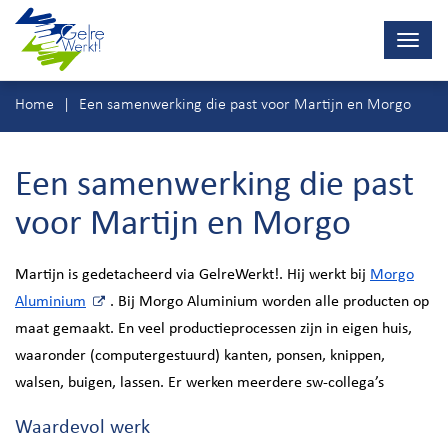
Navig
wisse
Ga
Home
Een samenwerking die past voor Martijn en Morgo
direct
naar
inhoud
Een samenwerking die past
voor Martijn en Morgo
Martijn is gedetacheerd via GelreWerkt!. Hij werkt bij
Morgo
Aluminium
. Bij Morgo Aluminium worden alle producten op
maat gemaakt. En veel productieprocessen zijn in eigen huis,
waaronder (computergestuurd) kanten, ponsen, knippen,
walsen, buigen, lassen. Er werken meerdere sw-collega’s
Waardevol werk