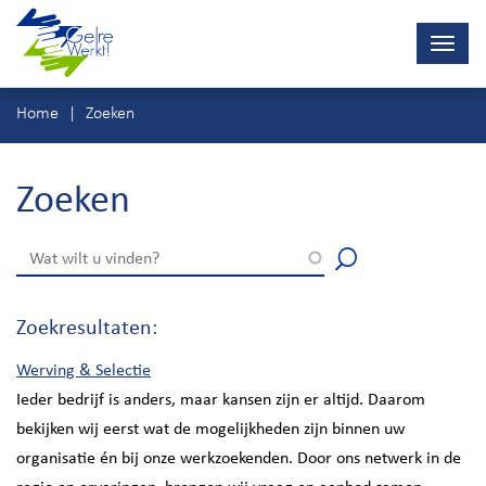
Navig
wisse
Ga
Home
Zoeken
direct
naar
inhoud
Zoeken
Zoekresultaten:
Werving & Selectie
Ieder bedrijf is anders, maar kansen zijn er altijd. Daarom
bekijken wij eerst wat de mogelijkheden zijn binnen uw
organisatie én bij onze werkzoekenden. Door ons netwerk in de